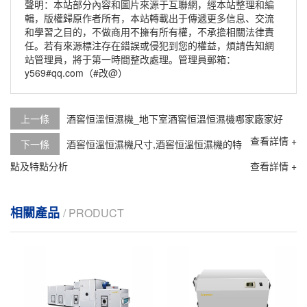
聲明：本站部分內容和圖片來源于互聯網，經本站整理和編
輯，版權歸原作者所有，本站轉載出于傳遞更多信息、交流
和學習之目的，不做商用不擁有所有權，不承擔相關法律責
任。若有來源標注存在錯誤或侵犯到您的權益，煩請告知網
站管理員，將于第一時間整改處理。管理員郵箱：
y569#qq.com（#改@）
上一條
酒窖恒溫恒濕機_地下室酒窖恒溫恒濕機哪家廠家好
查看詳情 +
下一條
酒窖恒溫恒濕機尺寸,酒窖恒溫恒濕機的特
點及特點分析
查看詳情 +
相關產品
/ PRODUCT