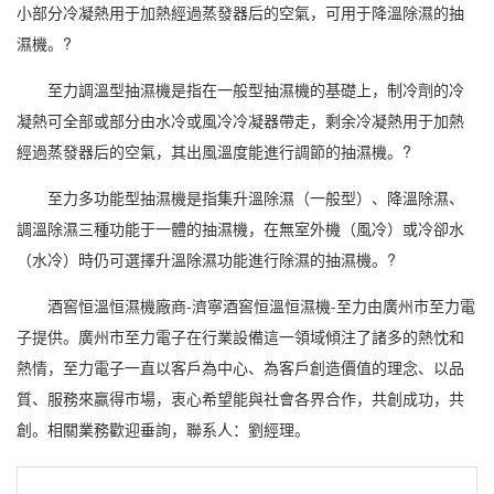
小部分冷凝熱用于加熱經過蒸發器后的空氣，可用于降溫除濕的抽
濕機。?
至力調溫型抽濕機是指在一般型抽濕機的基礎上，制冷劑的冷
凝熱可全部或部分由水冷或風冷冷凝器帶走，剩余冷凝熱用于加熱
經過蒸發器后的空氣，其出風溫度能進行調節的抽濕機。?
至力多功能型抽濕機是指集升溫除濕（一般型）、降溫除濕、
調溫除濕
三種功能于一體的抽濕機，在無室外機（風冷）或冷卻水
（水冷）時仍可選擇升溫除濕功能進行除濕的抽濕機。?
酒窖恒溫恒濕
機廠商-濟寧酒窖恒溫
恒濕機
-至力由廣州市至力電
子提供。廣州市至力電子在行業設備這一領域傾注了諸多的熱忱和
熱情，至力電子一直以客戶為中心、為客戶創造價值的理念、以品
質、服務來贏得市場，衷心希望能與社會各界合作，共創成功，共
創。相關業務歡迎垂詢，聯系人：劉經理。