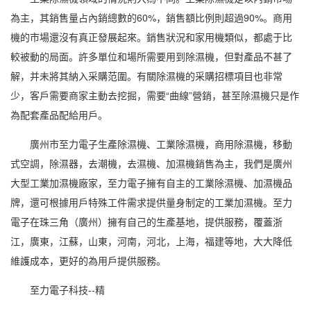
為主，其銷售量占內銷總數的60%，銷售額比例則超過90%。商用
機的市場還沒有真正發展起來。銷售狀況和家用機類似，都處于比
較被動的局面。許多單位和場所需要用到除濕機，但對產品不甚了
解，并未將其納入采購范圍。有關除濕機的采購招標項目也非常
少，客戶需要商家主動去挖掘，需要“曲線”營銷，甚至除濕機只是作
為配套產品配給用戶。
廣州市至力電子生產除濕機、工業除濕機，商用除濕機，移動
式空調，除濕器，去潮機，去濕機、加濕機銷售為主，我們是廣州
大型工業加濕機廠家，至力電子擁有自主的工業除濕機、加濕機品
牌，還可根據用戶特殊工件需求提供量身制定的工業加濕機。至力
電子在珠三角（廣州）擁有自己的生產基地，提供服務，覆蓋浙
江，廣東，江蘇，山東，河南，河北，上海，福建等地，大大降低
維護成本，更好的為用戶提供服務。
至力電子科技--精