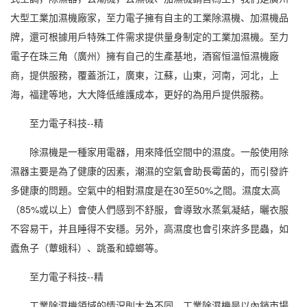
大型工業
加濕機廠家
，至力電子擁有自主的
工業除濕機
、
加濕
機品
牌，還可根據用戶特殊工件需求提供量身制定的
工業加濕機
。至力
電子在珠三角（廣州）擁有自己的生產基地，酒窖
恒溫恒濕機
廠
商，提供服務，覆蓋浙江，廣東，江蘇，山東，河南，河北，上
海，福建等地，大大降低維護成本，更好的為用戶提供服務。
至力電子科技--精
除濕機是一種
家用電器
，用來降低空間中的
濕度
。一般使用除
濕器主要是為了健康的因素，潮濕的空氣會助長霉菌的，而引發許
多健康的問題。空氣中的
相對濕度
是在30至50%之間。濕度太高
（85%或以上）會使人們感到不舒服，會導致水蒸氣凝結，曬衣服
不容易干，并且睡得不安穩。另外，
高濕度
也會引來許多昆蟲，如
蠹魚子（蕈蛾科）、跳蚤和蟑螂等。
至力電子科技--精
工業除濕
機領域的情況則大為不同。工業除濕機是以內銷市場