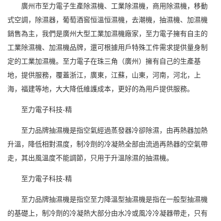
廣州市至力電子生產除濕機、工業除濕機，商用除濕機，移動
式空調，除濕器，葡萄酒窖
恒溫恒濕
機，去潮機，
抽濕機
、加濕機
銷售為主，我們是廣州大型工業加濕機廠家，至力電子擁有自主的
工業除濕機、加濕機品牌，還可根據用戶特殊工件需求提供量身制
定的工業加濕機。至力電子在珠三角（廣州）擁有自己的生產基
地，提供服務，覆蓋浙江，廣東，江蘇，山東，河南，河北，上
海，福建等地，大大降低維護成本，更好的為用戶提供服務。
至力電子科技-精
至力品牌抽濕機是指空氣經過蒸發器冷卻除濕，由再熱器加熱
升溫，降低相對濕度，制冷劑的冷凝熱全部由流過再熱器的空氣帶
走，其出風溫度不能調節，只用于
升溫除濕
的抽濕機。
至力電子科技-精
至力品牌抽濕機是指空至力降溫型抽濕機是指在一般型抽濕機
的基礎上，制冷劑的冷凝熱大部分由水冷或風冷冷凝器帶走，只有