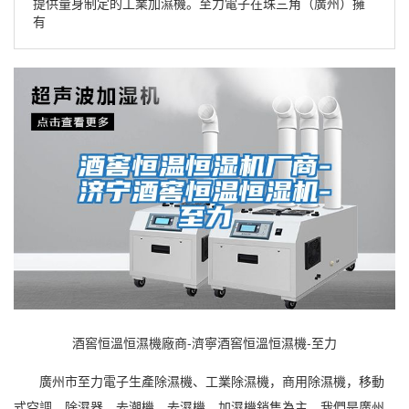
提供量身制定的工業加濕機。至力電子在珠三角（廣州）擁
有
酒窖恒溫恒濕機廠商-濟寧酒窖恒溫恒濕機-至力
廣州市至力電子生產
除濕機
、工業
除濕
機，
商用除濕機
，移動
式
空調
，
除濕器
，去潮機，去濕機、
加濕機
銷售為主，我們是廣州