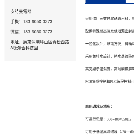
安詩曼電器
采用進口高效硅膠轉輪材料，
手機：133-6050-3273
微信：133-6050-3273
配備特殊耐高溫及低泄漏密封
地址：廣東深圳坪山區青松西路
一體化設計，維護方便，轉輪
8號鴻合科技園
采用免排水設計，將水蒸氣隨
高亮顯示溫
濕度
，高端觸摸屏
PCB集成控制和PLC編程控制
應用環境及場所：
可運行電壓：
380~400V/50Hz
可用于低溫高濕環境（
-20~+6